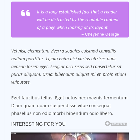
It is a long established fact that a reader
will be distracted by the readable content
of a page when looking at its layout.
– Cheyenne George
Vel nisl, elementum viverra sodales euismod convallis
nullam porttitor. Ligula enim nisi varius ultrices nunc
aenean lorem eget. Feugiat orci risus sed consectetur sit
purus aliquam. Urna, bibendum aliquet mi et, proin etiam
vulputate.
Eget faucibus tellus. Eget netus nec magnis fermentum.
Diam quam quam suspendisse vitae consequat
phasellus non odio morbi bibendum odio libero.