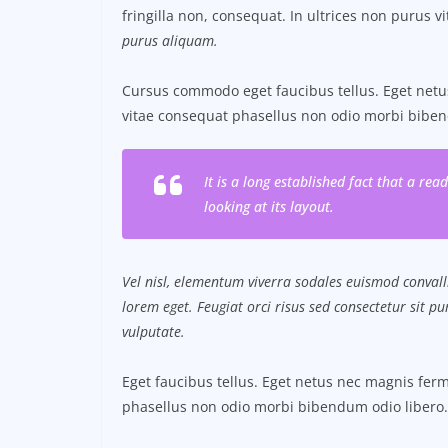
fringilla non, consequat. In ultrices non purus v
purus aliquam.
Cursus commodo eget faucibus tellus. Eget ne
vitae consequat phasellus non odio morbi biben
It is a long established fact that a re
looking at its layout.
Vel nisl, elementum viverra sodales euismod convalli
lorem eget. Feugiat orci risus sed consectetur sit 
vulputate.
Eget faucibus tellus. Eget netus nec magnis f
phasellus non odio morbi bibendum odio libero.