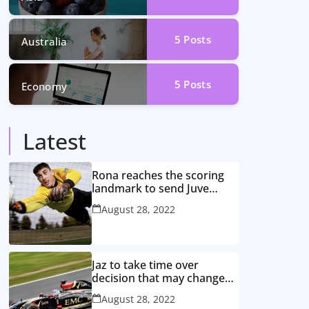
5
Posts
Australia
5
Posts
Economy
Latest
Rona reaches the scoring
landmark to send Juve
closer to the title
August 28, 2022
Jaz to take time over
decision that may change
game
August 28, 2022