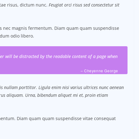
itae risus, dictum nunc.
Feugiat orci risus sed consectetur sit
tus nec magnis fermentum. Diam quam quam suspendisse
dum odio libero.
ader will be distracted by the readable content of a page when
– Cheyenne George
s nullam porttitor. Ligula enim nisi varius ultrices nunc aenean
purus aliquam. Urna, bibendum aliquet mi et, proin etiam
ermentum. Diam quam quam suspendisse vitae consequat