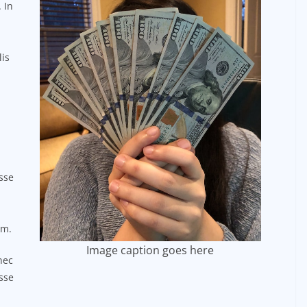
 In
lis
sse
um.
Image caption goes here
nec
sse